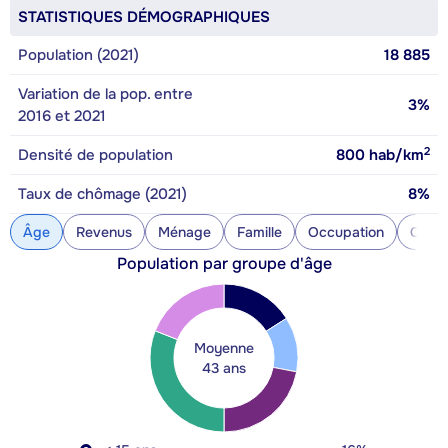
STATISTIQUES DÉMOGRAPHIQUES
Population (2021)
18 885
Variation de la pop. entre
3%
2016 et 2021
2
Densité de population
800
hab/km
Taux de chômage (2021)
8%
Âge
Revenus
Ménage
Famille
Occupation
Const
Population par groupe d'âge
Moyenne
43 ans