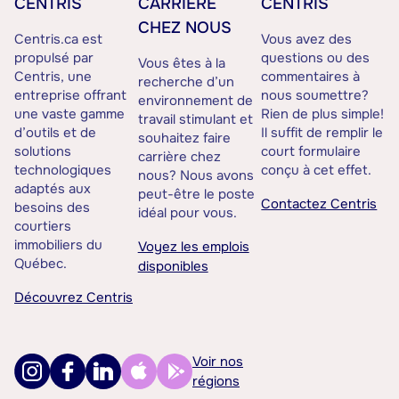
CENTRIS
CARRIÈRE
CENTRIS
CHEZ NOUS
Centris.ca est
Vous avez des
propulsé par
questions ou des
Vous êtes à la
Centris, une
commentaires à
recherche d’un
entreprise offrant
nous soumettre?
environnement de
une vaste gamme
Rien de plus simple!
travail stimulant et
d’outils et de
Il suffit de remplir le
souhaitez faire
solutions
court formulaire
carrière chez
technologiques
conçu à cet effet.
nous? Nous avons
adaptés aux
peut-être le poste
Contactez Centris
besoins des
idéal pour vous.
courtiers
immobiliers du
Voyez les emplois
Québec.
disponibles
Découvrez Centris
Voir nos
régions