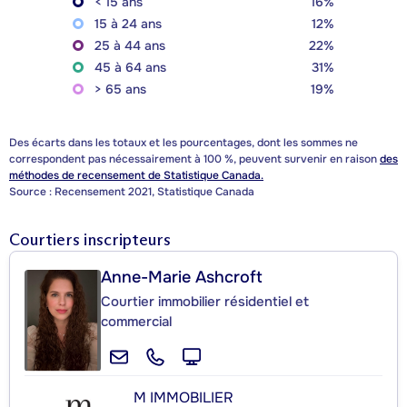
< 15 ans
16%
15 à 24 ans
12%
25 à 44 ans
22%
45 à 64 ans
31%
> 65 ans
19%
Des écarts dans les totaux et les pourcentages, dont les sommes ne
correspondent pas nécessairement à 100 %, peuvent survenir en raison
des
méthodes de recensement de Statistique Canada.
Source : Recensement 2021, Statistique Canada
Courtiers inscripteurs
Anne-Marie Ashcroft
Courtier immobilier résidentiel et
commercial
M IMMOBILIER