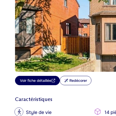
Voir fiche détaillée
Redécorer
Caractéristiques
?
Style de vie
14 pi