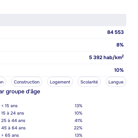
84 553
8%
2
5 392
hab/km
10%
on
Construction
Logement
Scolarité
Langue
ar groupe d'âge
< 15 ans
13%
15 à 24 ans
10%
25 à 44 ans
41%
45 à 64 ans
22%
> 65 ans
13%