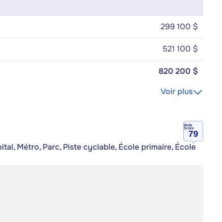
299 100 $
521 100 $
820 200 $
Voir plus
Walk
Score
79
al, Métro, Parc, Piste cyclable, École primaire, École