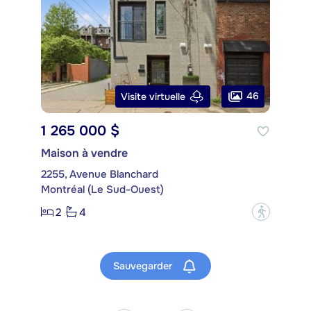
46
Visite virtuelle
1 265 000 $
Maison à vendre
2255, Avenue Blanchard
Montréal (Le Sud-Ouest)
2
4
?
Sauvegarder