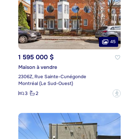
45
1 595 000 $
Maison à vendre
2306Z, Rue Sainte-Cunégonde
Montréal (Le Sud-Ouest)
3
2
?