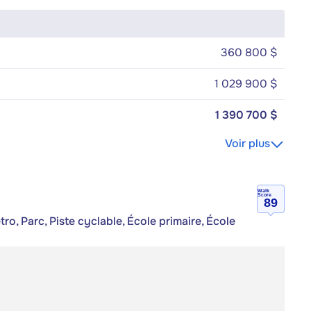
360 800 $
1 029 900 $
1 390 700 $
Voir plus
Walk
Score
89
ro, Parc, Piste cyclable, École primaire, École