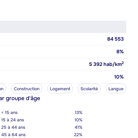
84 553
8%
2
5 392
hab/km
10%
on
Construction
Logement
Scolarité
Langue
ar groupe d'âge
< 15 ans
13%
15 à 24 ans
10%
25 à 44 ans
41%
45 à 64 ans
22%