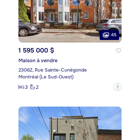
45
1 595 000 $
Maison à vendre
2306Z, Rue Sainte-Cunégonde
Montréal (Le Sud-Ouest)
3
2
?