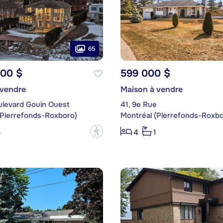
65
000 $
599 000 $
 vendre
Maison à vendre
ulevard Gouin Ouest
41, 9e Rue
(Pierrefonds-Roxboro)
Montréal (Pierrefonds-Roxbo
?
5
4
1