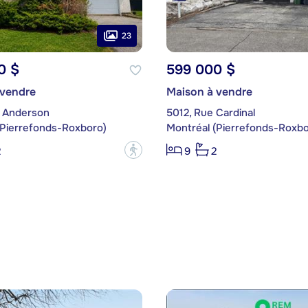
23
0 $
599 000 $
 vendre
Maison à vendre
 Anderson
5012, Rue Cardinal
(Pierrefonds-Roxboro)
Montréal (Pierrefonds-Roxbo
?
2
9
2