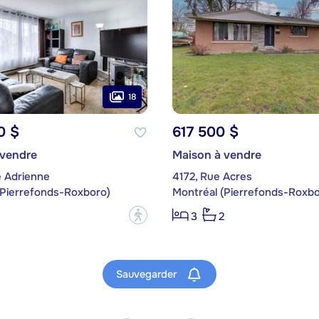
18
0 $
617 500 $
 vendre
Maison à vendre
e Adrienne
4172, Rue Acres
(Pierrefonds-Roxboro)
Montréal (Pierrefonds-Roxbo
?
3
2
Sauvegarder