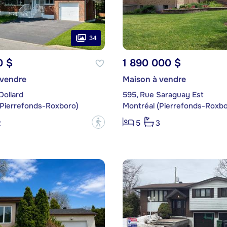
34
0 $
1 890 000 $
 vendre
Maison à vendre
Dollard
595, Rue Saraguay Est
(Pierrefonds-Roxboro)
Montréal (Pierrefonds-Roxbo
?
2
5
3