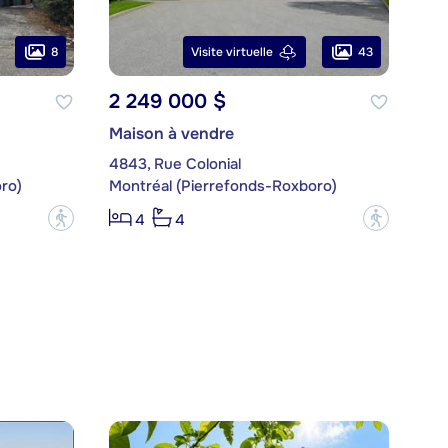
8
43
Visite virtuelle
2 249 000 $
Maison à vendre
4843, Rue Colonial
ro)
Montréal (Pierrefonds-Roxboro)
?
?
4
4