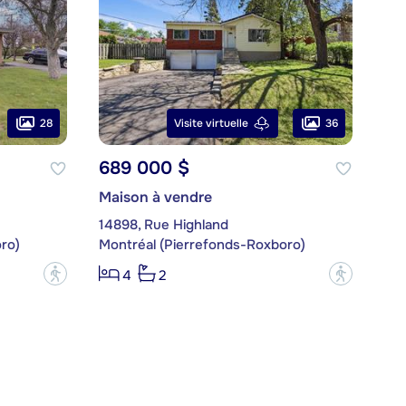
28
36
Visite virtuelle
689 000 $
Maison à vendre
14898, Rue Highland
ro)
Montréal (Pierrefonds-Roxboro)
?
?
4
2