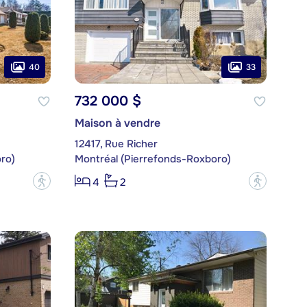
40
33
732 000 $
Maison à vendre
12417, Rue Richer
ro)
Montréal (Pierrefonds-Roxboro)
?
?
4
2