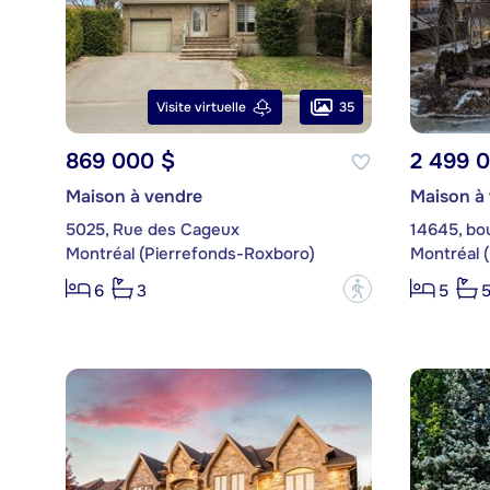
35
Visite virtuelle
869 000 $
2 499 
Maison à vendre
Maison à
5025, Rue des Cageux
14645, bo
Montréal (Pierrefonds-Roxboro)
Montréal 
?
6
3
5