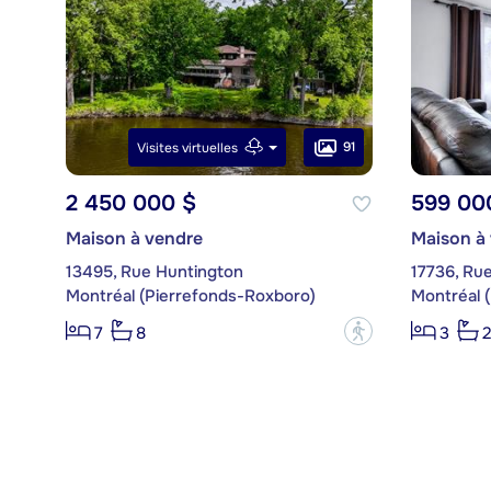
91
Visites virtuelles
2 450 000 $
599 00
Maison à vendre
Maison à
13495, Rue Huntington
17736, Ru
Montréal (Pierrefonds-Roxboro)
Montréal 
?
7
8
3
2