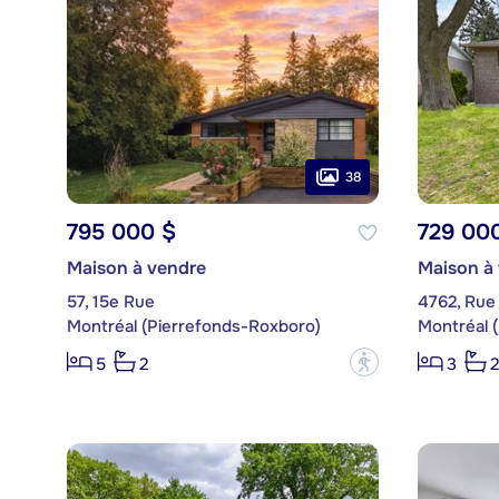
38
795 000 $
729 00
Maison à vendre
Maison à
57, 15e Rue
4762, Rue 
Montréal (Pierrefonds-Roxboro)
Montréal 
?
5
2
3
2