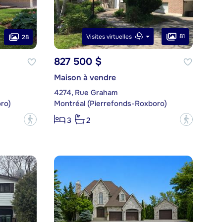
81
Visites virtuelles
28
827 500 $
Maison à vendre
4274, Rue Graham
ro)
Montréal (Pierrefonds-Roxboro)
?
?
3
2