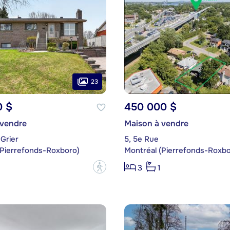
23
0 $
450 000 $
 vendre
Maison à vendre
Grier
5, 5e Rue
(Pierrefonds-Roxboro)
Montréal (Pierrefonds-Roxbo
?
3
1