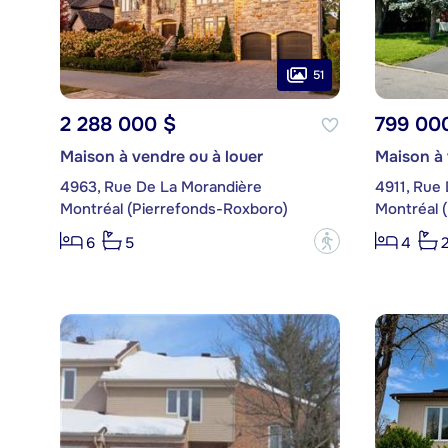
51
2 288 000 $
799 00
Maison à vendre ou à louer
Maison à
4963, Rue De La Morandière
4911, Rue 
Montréal (Pierrefonds-Roxboro)
Montréal 
?
6
5
4