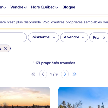
er
Vendre
Hors Québec
Blogue
été n'est plus disponible. Voici d'autres propriétés semblables da
Résidentiel
À vendre
Prix
e
*
171
propriétés trouvées
1 / 9