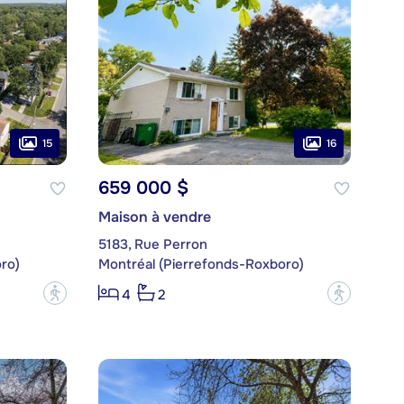
15
16
659 000 $
Maison à vendre
5183, Rue Perron
ro)
Montréal (Pierrefonds-Roxboro)
?
?
4
2