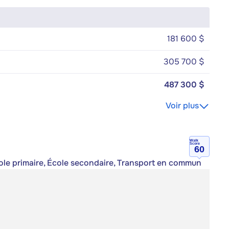
181 600 $
305 700 $
487 300 $
Voir plus
Walk
Score
60
cole primaire, École secondaire, Transport en commun