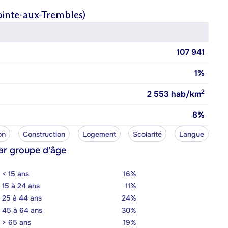
ointe-aux-Trembles)
107 941
1%
2
2 553
hab/km
8%
on
Construction
Logement
Scolarité
Langue
ar groupe d'âge
< 15 ans
16%
15 à 24 ans
11%
25 à 44 ans
24%
45 à 64 ans
30%
> 65 ans
19%