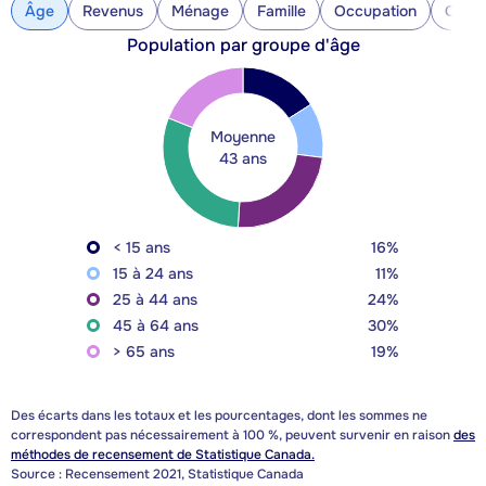
Âge
Revenus
Ménage
Famille
Occupation
Const
Population par groupe d'âge
Moyenne
43 ans
< 15 ans
16%
15 à 24 ans
11%
25 à 44 ans
24%
45 à 64 ans
30%
> 65 ans
19%
Des écarts dans les totaux et les pourcentages, dont les sommes ne
correspondent pas nécessairement à 100 %, peuvent survenir en raison
des
méthodes de recensement de Statistique Canada.
Source : Recensement 2021, Statistique Canada