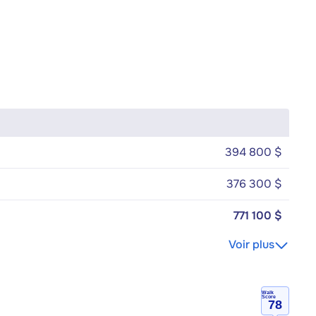
394 800 $
376 300 $
771 100 $
Voir plus
Walk
Score
78