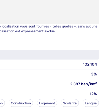
 localisation vous sont fournies « telles quelles », sans aucune
calisation est expressément exclue.
102 104
3%
2
2 387
hab/km
12%
on
Construction
Logement
Scolarité
Langue