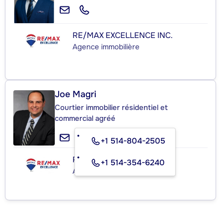
RE/MAX EXCELLENCE INC.
Agence immobilière
Joe Magri
Courtier immobilier résidentiel et
commercial agréé
+1 514-804-2505
RE/MAX EXCELLENCE INC.
+1 514-354-6240
Agence immobilière