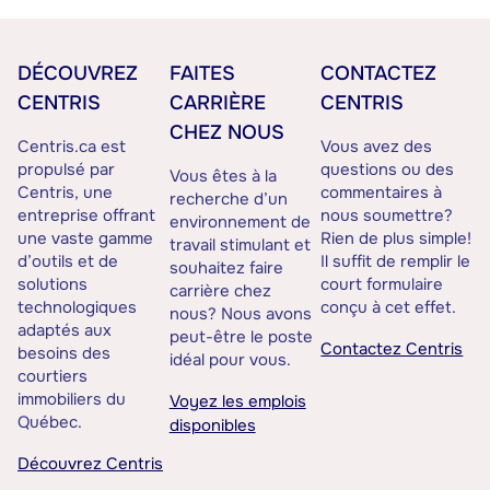
DÉCOUVREZ
FAITES
CONTACTEZ
CENTRIS
CARRIÈRE
CENTRIS
CHEZ NOUS
Centris.ca est
Vous avez des
propulsé par
questions ou des
Vous êtes à la
Centris, une
commentaires à
recherche d’un
entreprise offrant
nous soumettre?
environnement de
une vaste gamme
Rien de plus simple!
travail stimulant et
d’outils et de
Il suffit de remplir le
souhaitez faire
solutions
court formulaire
carrière chez
technologiques
conçu à cet effet.
nous? Nous avons
adaptés aux
peut-être le poste
Contactez Centris
besoins des
idéal pour vous.
courtiers
immobiliers du
Voyez les emplois
Québec.
disponibles
Découvrez Centris