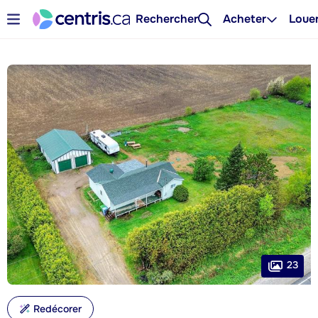
Rechercher
Acheter
Loue
23
Redécorer