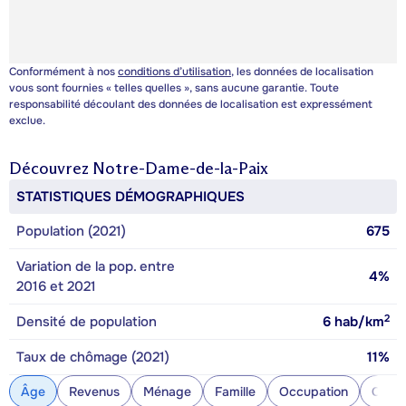
Conformément à nos
conditions d’utilisation
, les données de localisation
vous sont fournies « telles quelles », sans aucune garantie. Toute
responsabilité découlant des données de localisation est expressément
exclue.
Découvrez
Notre-Dame-de-la-Paix
STATISTIQUES DÉMOGRAPHIQUES
Population (2021)
675
Variation de la pop. entre
4%
2016 et 2021
2
Densité de population
6
hab/km
Taux de chômage (2021)
11%
Âge
Revenus
Ménage
Famille
Occupation
Const