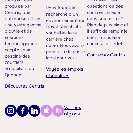
Centris.ca est
Vous avez des
propulsé par
questions ou des
Vous êtes à la
Centris, une
commentaires à
recherche d’un
entreprise offrant
nous soumettre?
environnement de
une vaste gamme
Rien de plus simple!
travail stimulant et
d’outils et de
Il suffit de remplir le
souhaitez faire
solutions
court formulaire
carrière chez
technologiques
conçu à cet effet.
nous? Nous avons
adaptés aux
peut-être le poste
Contactez Centris
besoins des
idéal pour vous.
courtiers
immobiliers du
Voyez les emplois
Québec.
disponibles
Découvrez Centris
Voir nos
régions