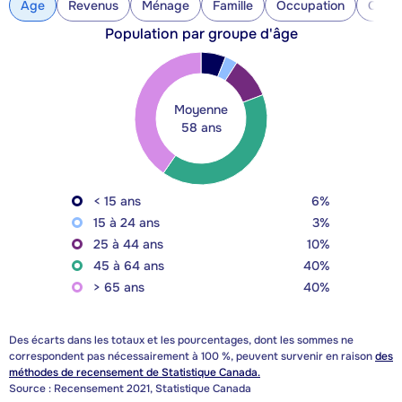
Âge
Revenus
Ménage
Famille
Occupation
Const
Population par groupe d'âge
Moyenne
58 ans
< 15 ans
6%
15 à 24 ans
3%
25 à 44 ans
10%
45 à 64 ans
40%
> 65 ans
40%
Des écarts dans les totaux et les pourcentages, dont les sommes ne
correspondent pas nécessairement à 100 %, peuvent survenir en raison
des
méthodes de recensement de Statistique Canada.
Source : Recensement 2021, Statistique Canada