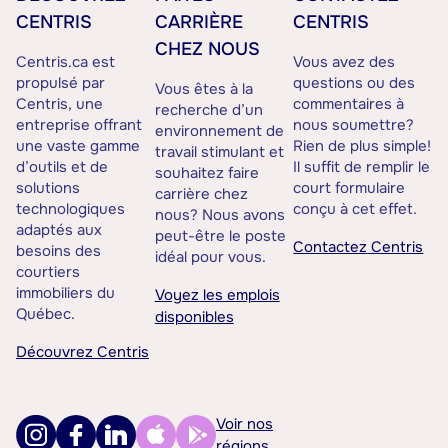
CENTRIS
CARRIÈRE
CENTRIS
CHEZ NOUS
Centris.ca est
Vous avez des
propulsé par
questions ou des
Vous êtes à la
Centris, une
commentaires à
recherche d’un
entreprise offrant
nous soumettre?
environnement de
une vaste gamme
Rien de plus simple!
travail stimulant et
d’outils et de
Il suffit de remplir le
souhaitez faire
solutions
court formulaire
carrière chez
technologiques
conçu à cet effet.
nous? Nous avons
adaptés aux
peut-être le poste
Contactez Centris
besoins des
idéal pour vous.
courtiers
immobiliers du
Voyez les emplois
Québec.
disponibles
Découvrez Centris
Voir nos
régions