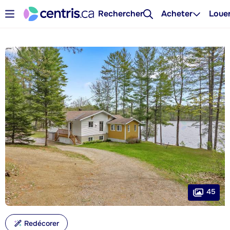
Rechercher
Acheter
Loue
45
Redécorer