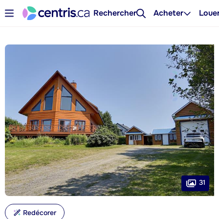
Rechercher
Acheter
Loue
31
Redécorer