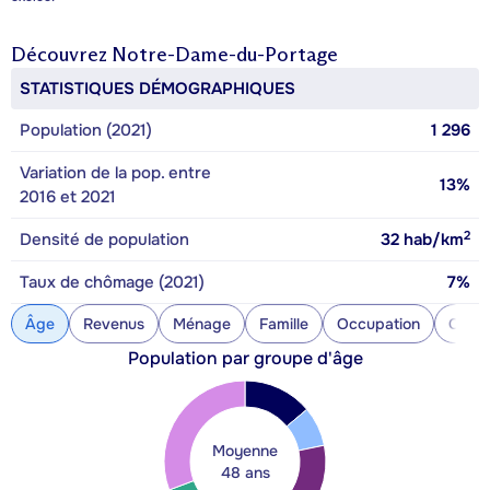
Découvrez
Notre-Dame-du-Portage
STATISTIQUES DÉMOGRAPHIQUES
Population (2021)
1 296
Variation de la pop. entre
13%
2016 et 2021
2
Densité de population
32
hab/km
Taux de chômage (2021)
7%
Âge
Revenus
Ménage
Famille
Occupation
Const
Population par groupe d'âge
Moyenne
48 ans