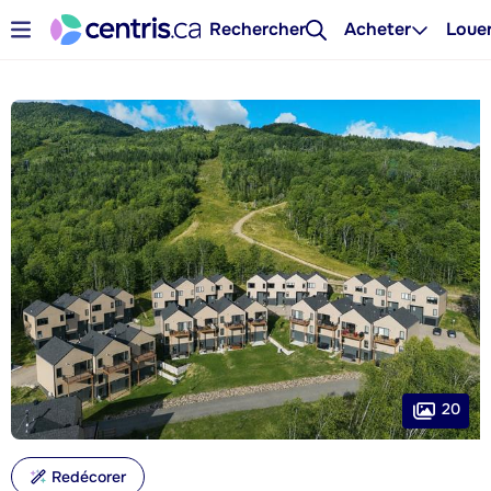
Rechercher
Acheter
Loue
20
Redécorer