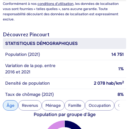
Conformément à nos
conditions d’utilisation
, les données de localisation
vous sont fournies « telles quelles », sans aucune garantie. Toute
responsabilité découlant des données de localisation est expressément
exclue.
Découvrez
Pincourt
STATISTIQUES DÉMOGRAPHIQUES
Population (2021)
14 751
Variation de la pop. entre
1%
2016 et 2021
2
Densité de population
2 078
hab/km
Taux de chômage (2021)
8%
Âge
Revenus
Ménage
Famille
Occupation
Const
Population par groupe d'âge