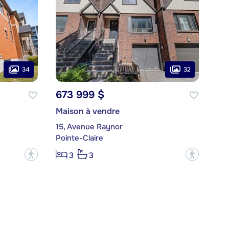
34
32
673 999 $
Maison à vendre
15, Avenue Raynor
Pointe-Claire
?
?
3
3