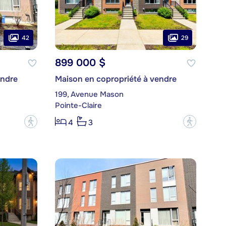
42
29
899 000 $
endre
Maison en copropriété à vendre
199, Avenue Mason
Pointe-Claire
?
?
4
3