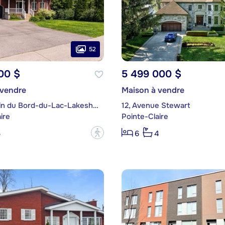
52
00 $
5 499 000 $
 vendre
Maison à vendre
147, Chemin du Bord-du-Lac-Lakeshore
12, Avenue Stewart
ire
Pointe-Claire
?
5
6
4