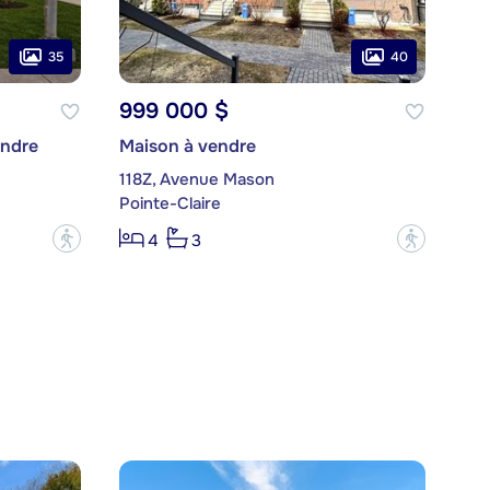
35
40
999 000 $
endre
Maison à vendre
118Z, Avenue Mason
Pointe-Claire
?
?
4
3