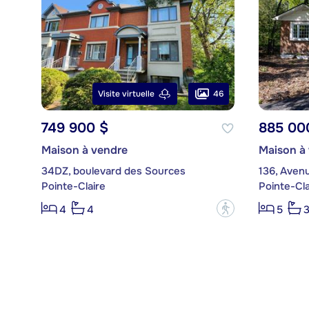
46
Visite virtuelle
749 900 $
885 00
Maison à vendre
Maison à
34DZ, boulevard des Sources
136, Avenu
Pointe-Claire
Pointe-Cla
?
4
4
5