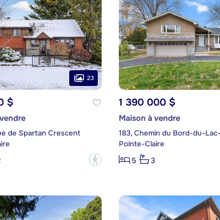
23
0 $
1 390 000 $
 vendre
Maison à vendre
ue de Spartan Crescent
ire
Pointe-Claire
?
2
5
3