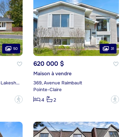
50
31
620 000 $
Maison à vendre
183, Chemin du Bord-du-Lac-Lakeshore
369, Avenue Raimbault
Pointe-Claire
?
?
4
2