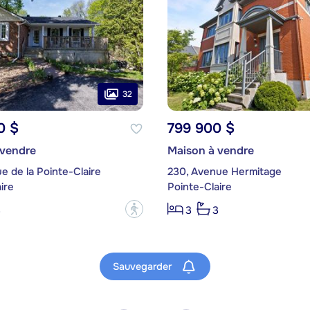
32
0 $
799 900 $
 vendre
Maison à vendre
e de la Pointe-Claire
230, Avenue Hermitage
ire
Pointe-Claire
?
3
3
3
Sauvegarder