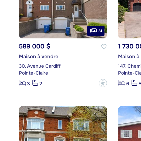
31
589 000 $
1 730 0
Maison à vendre
Maison à
30, Avenue Cardiff
Pointe-Claire
Pointe-Cla
?
3
2
6