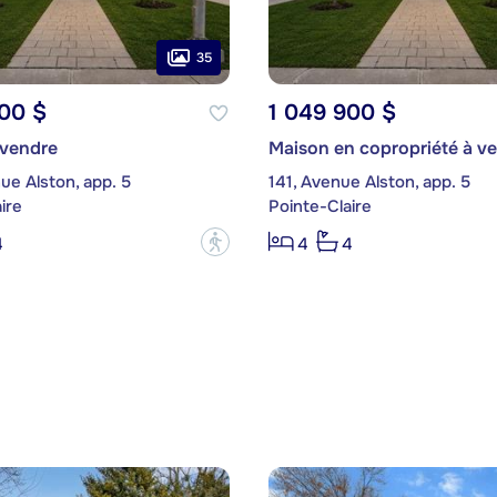
35
00 $
1 049 900 $
 vendre
Maison en copropriété à v
ue Alston, app. 5
141, Avenue Alston, app. 5
ire
Pointe-Claire
?
4
4
4