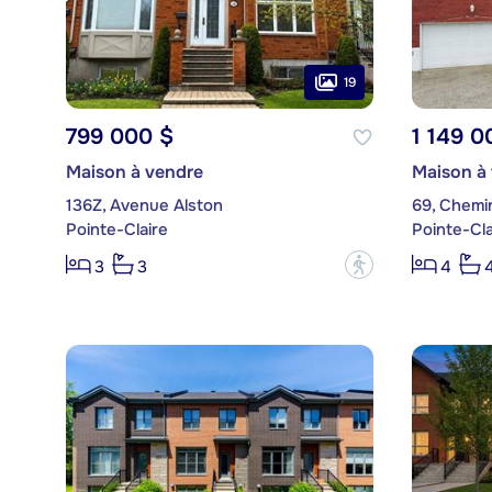
19
799 000 $
1 149 0
Maison à vendre
Maison à
136Z, Avenue Alston
69, Chemi
Pointe-Claire
Pointe-Cla
?
3
3
4