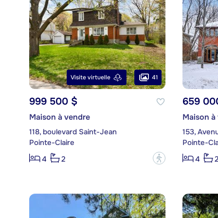
41
Visite virtuelle
999 500 $
659 00
Maison à vendre
Maison à
118, boulevard Saint-Jean
153, Aven
Pointe-Claire
Pointe-Cla
?
4
2
4