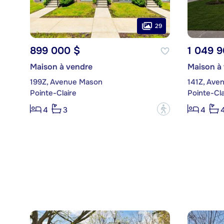
29
899 000 $
1 049 9
Maison à vendre
Maison à
199Z, Avenue Mason
141Z, Aven
Pointe-Claire
Pointe-Cla
?
4
3
4