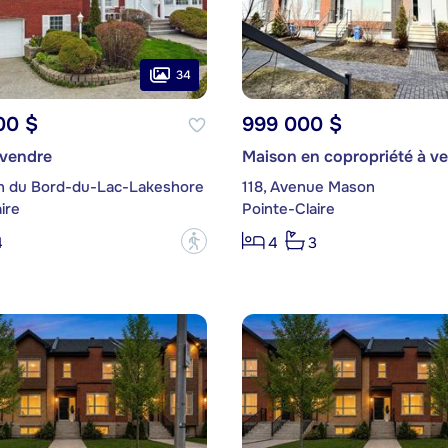
34
00 $
999 000 $
 vendre
Maison en copropriété à v
n du Bord-du-Lac-Lakeshore
118, Avenue Mason
ire
Pointe-Claire
?
4
4
3