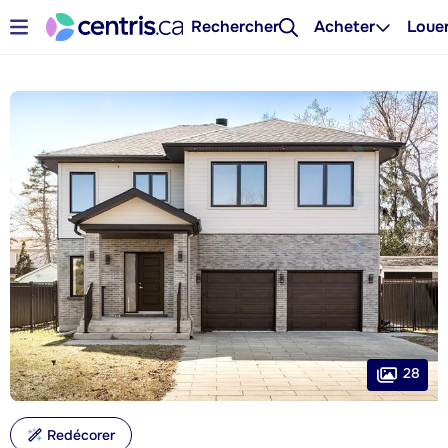
Rechercher
Acheter
Loue
28
Redécorer