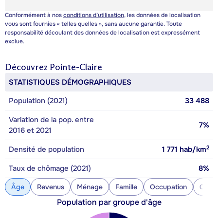
Conformément à nos
conditions d’utilisation
, les données de localisation
vous sont fournies « telles quelles », sans aucune garantie. Toute
responsabilité découlant des données de localisation est expressément
exclue.
Découvrez
Pointe-Claire
STATISTIQUES DÉMOGRAPHIQUES
Population (2021)
33 488
Variation de la pop. entre
7%
2016 et 2021
2
Densité de population
1 771
hab/km
Taux de chômage (2021)
8%
Âge
Revenus
Ménage
Famille
Occupation
Const
Population par groupe d'âge