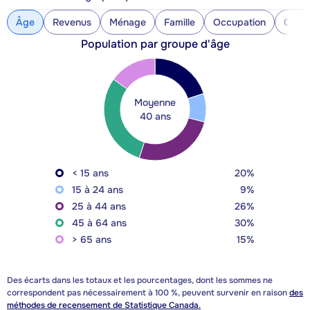
Âge
Revenus
Ménage
Famille
Occupation
Const
Population par groupe d'âge
Moyenne
40 ans
< 15 ans
20%
15 à 24 ans
9%
25 à 44 ans
26%
45 à 64 ans
30%
> 65 ans
15%
Des écarts dans les totaux et les pourcentages, dont les sommes ne
correspondent pas nécessairement à 100 %, peuvent survenir en raison
des
méthodes de recensement de Statistique Canada.