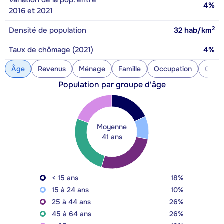
Variation de la pop. entre
4%
2016 et 2021
2
Densité de population
32
hab/km
Taux de chômage (2021)
4%
Âge
Revenus
Ménage
Famille
Occupation
Const
Population par groupe d'âge
Moyenne
41 ans
< 15 ans
18%
15 à 24 ans
10%
25 à 44 ans
26%
45 à 64 ans
26%