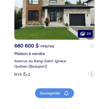
24
680 600 $
+TPS/TVQ
Maison à vendre
Avenue du Rang-Saint-Ignace
Québec (Beauport)
5
2
?
Sauvegarder