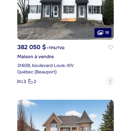
18
382 050 $
+TPS/TVQ
Maison à vendre
3160B, boulevard Louis-XIV
Québec (Beauport)
3
2
?