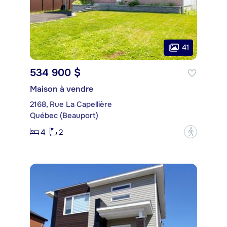
41
534 900 $
Maison à vendre
2168, Rue La Capellière
Québec (Beauport)
4
2
?