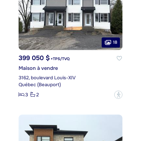
18
399 050 $
+TPS/TVQ
Maison à vendre
3162, boulevard Louis-XIV
Québec (Beauport)
3
2
?