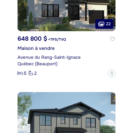
22
648 800 $
+TPS/TVQ
Maison à vendre
Avenue du Rang-Saint-Ignace
Québec (Beauport)
5
2
?