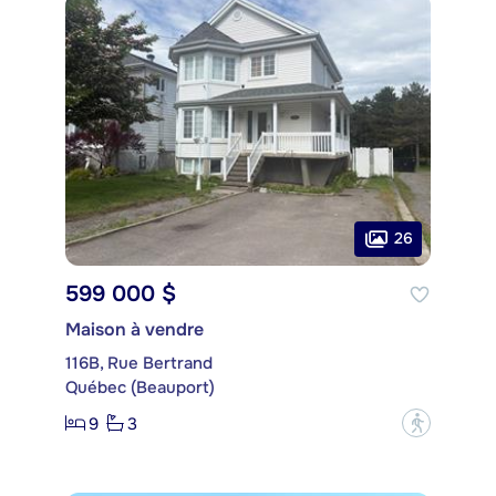
26
599 000 $
Maison à vendre
116B, Rue Bertrand
Québec (Beauport)
9
3
?