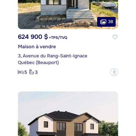
38
624 900 $
+TPS/TVQ
Maison à vendre
3, Avenue du Rang-Saint-Ignace
Québec (Beauport)
5
3
?