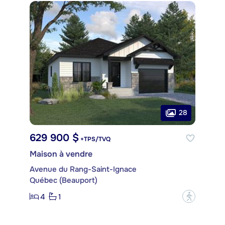
28
629 900 $
+TPS/TVQ
Maison à vendre
Avenue du Rang-Saint-Ignace
Québec (Beauport)
4
1
?