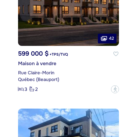
42
599 000 $
+TPS/TVQ
Maison à vendre
Rue Claire-Morin
Québec (Beauport)
3
2
?