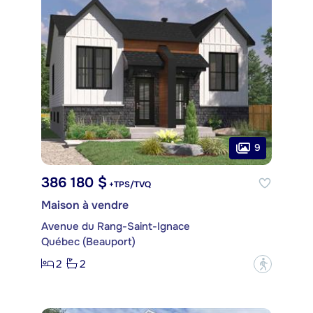
9
386 180 $
+TPS/TVQ
Maison à vendre
Avenue du Rang-Saint-Ignace
Québec (Beauport)
2
2
?