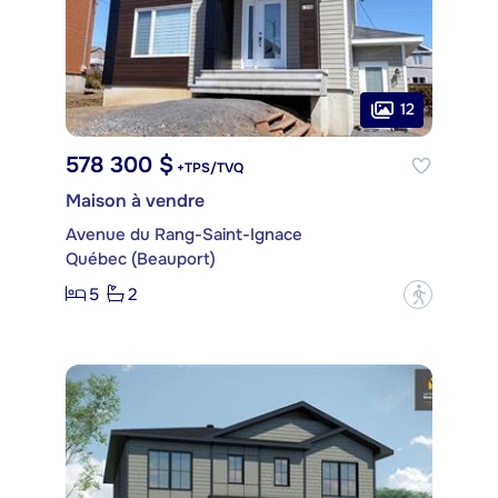
12
578 300 $
+TPS/TVQ
Maison à vendre
Avenue du Rang-Saint-Ignace
Québec (Beauport)
5
2
?