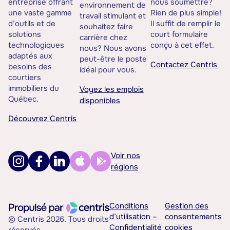
entreprise offrant
nous soumettre?
environnement de
une vaste gamme
Rien de plus simple!
travail stimulant et
d’outils et de
Il suffit de remplir le
souhaitez faire
solutions
court formulaire
carrière chez
technologiques
conçu à cet effet.
nous? Nous avons
adaptés aux
peut-être le poste
Contactez Centris
besoins des
idéal pour vous.
courtiers
immobiliers du
Voyez les emplois
Québec.
disponibles
Découvrez Centris
Voir nos
régions
Conditions
Gestion des
d’utilisation –
consentements
© Centris 2026. Tous droits
Confidentialité
cookies