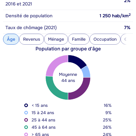
2%
2016 et 2021
2
Densité de population
1 250
hab/km
Taux de chômage (2021)
7%
Âge
Revenus
Ménage
Famille
Occupation
Const
Population par groupe d'âge
Moyenne
44 ans
< 15 ans
16%
15 à 24 ans
9%
25 à 44 ans
25%
45 à 64 ans
26%
> 65 ans
24%