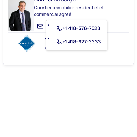
Courtier immobilier résidentiel et
commercial agréé
+1 418-576-7528
VIA CAPITALE SÉLECT
+1 418-627-3333
Agence immobilière