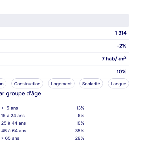
1 314
-2%
2
7
hab/km
10%
on
Construction
Logement
Scolarité
Langue
ar groupe d'âge
< 15 ans
13%
15 à 24 ans
6%
25 à 44 ans
18%
45 à 64 ans
35%
> 65 ans
28%