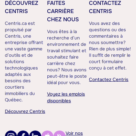
DÉCOUVREZ
FAITES
CONTACTEZ
CENTRIS
CARRIÈRE
CENTRIS
CHEZ NOUS
Centris.ca est
Vous avez des
propulsé par
questions ou des
Vous êtes à la
Centris, une
commentaires à
recherche d’un
entreprise offrant
nous soumettre?
environnement de
une vaste gamme
Rien de plus simple!
travail stimulant et
d’outils et de
Il suffit de remplir le
souhaitez faire
solutions
court formulaire
carrière chez
technologiques
conçu à cet effet.
nous? Nous avons
adaptés aux
peut-être le poste
Contactez Centris
besoins des
idéal pour vous.
courtiers
immobiliers du
Voyez les emplois
Québec.
disponibles
Découvrez Centris
Voir nos