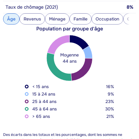
Taux de chômage (2021)
8%
Âge
Revenus
Ménage
Famille
Occupation
Const
Population par groupe d'âge
Moyenne
44 ans
< 15 ans
16%
15 à 24 ans
9%
25 à 44 ans
23%
45 à 64 ans
30%
> 65 ans
21%
Des écarts dans les totaux et les pourcentages, dont les sommes ne