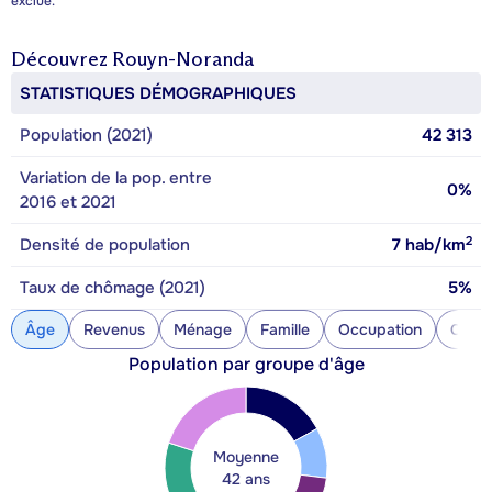
exclue.
Découvrez
Rouyn-Noranda
STATISTIQUES DÉMOGRAPHIQUES
Population (2021)
42 313
Variation de la pop. entre
0%
2016 et 2021
2
Densité de population
7
hab/km
Taux de chômage (2021)
5%
Âge
Revenus
Ménage
Famille
Occupation
Const
Population par groupe d'âge
Moyenne
42 ans