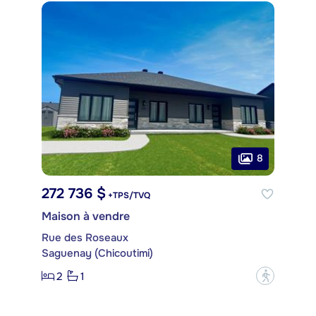
8
272 736 $
+TPS/TVQ
Maison à vendre
Rue des Roseaux
Saguenay (Chicoutimi)
2
1
?