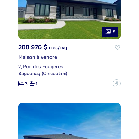
9
288 976 $
+TPS/TVQ
Maison à vendre
2, Rue des Fougères
Saguenay (Chicoutimi)
3
1
?