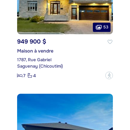
53
949 900 $
Maison à vendre
1787, Rue Gabriel
Saguenay (Chicoutimi)
7
4
?