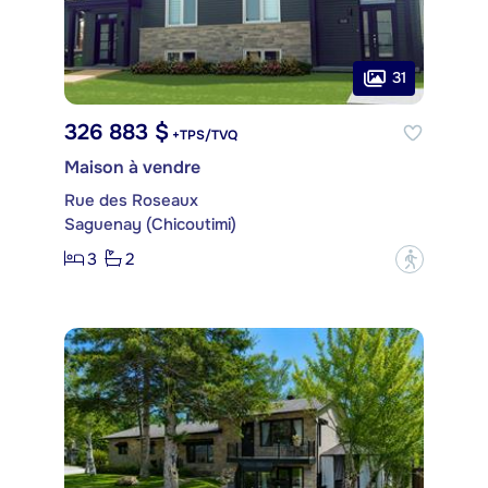
31
326 883 $
+TPS/TVQ
Maison à vendre
Rue des Roseaux
Saguenay (Chicoutimi)
3
2
?