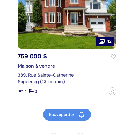
42
759 000 $
Maison à vendre
389, Rue Sainte-Catherine
Saguenay (Chicoutimi)
4
3
?
Sauvegarder