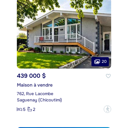
20
439 000 $
Maison à vendre
762, Rue Lacombe
Saguenay (Chicoutimi)
5
2
?