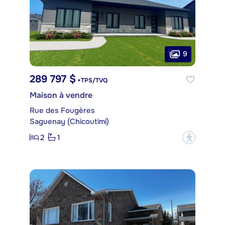
9
289 797 $
+TPS/TVQ
Maison à vendre
Rue des Fougères
Saguenay (Chicoutimi)
2
1
?