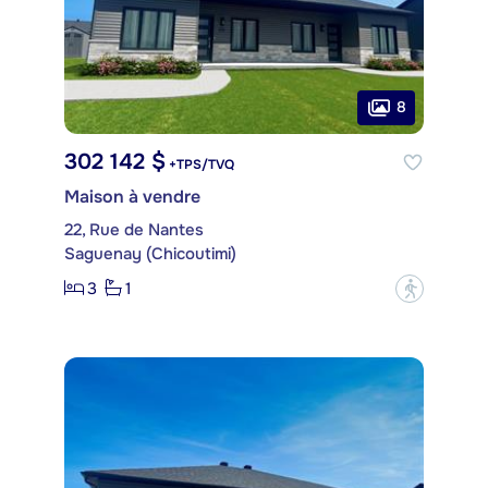
8
302 142 $
+TPS/TVQ
Maison à vendre
22, Rue de Nantes
Saguenay (Chicoutimi)
3
1
?