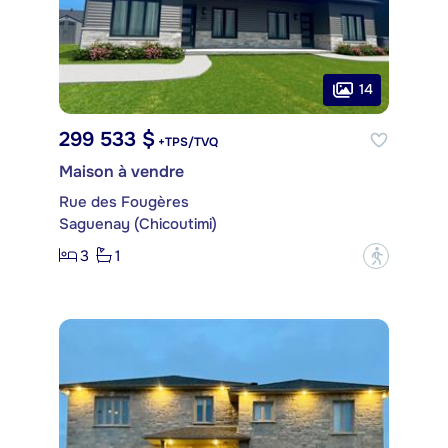
14
299 533 $
+TPS/TVQ
Maison à vendre
Rue des Fougères
Saguenay (Chicoutimi)
3
1
?