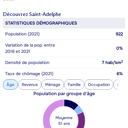
Découvrez
Saint-Adelphe
STATISTIQUES DÉMOGRAPHIQUES
Population (2021)
922
Variation de la pop. entre
0%
2016 et 2021
2
Densité de population
7
hab/km
Taux de chômage (2021)
6%
Âge
Revenus
Ménage
Famille
Occupation
Const
Population par groupe d'âge
Moyenne
51 ans