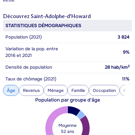
exclue.
Découvrez
Saint-Adolphe-d'Howard
STATISTIQUES DÉMOGRAPHIQUES
Population (2021)
3 824
Variation de la pop. entre
9%
2016 et 2021
2
Densité de population
28
hab/km
Taux de chômage (2021)
11%
Âge
Revenus
Ménage
Famille
Occupation
Const
Population par groupe d'âge
Moyenne
52 ans