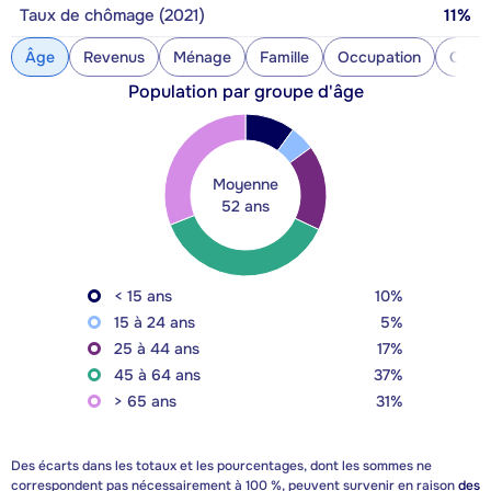
Taux de chômage (2021)
11%
Âge
Revenus
Ménage
Famille
Occupation
Const
Population par groupe d'âge
Moyenne
52 ans
< 15 ans
10%
15 à 24 ans
5%
25 à 44 ans
17%
45 à 64 ans
37%
> 65 ans
31%
Des écarts dans les totaux et les pourcentages, dont les sommes ne
correspondent pas nécessairement à 100 %, peuvent survenir en raison
des