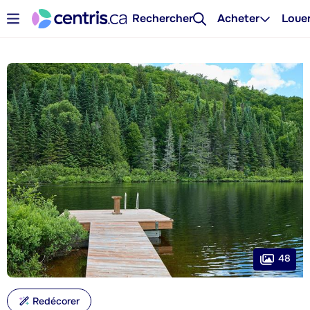
Rechercher
Acheter
Loue
48
Redécorer