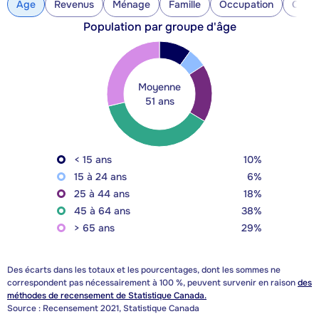
Âge
Revenus
Ménage
Famille
Occupation
Const
Population par groupe d'âge
Moyenne
51 ans
< 15 ans
10%
15 à 24 ans
6%
25 à 44 ans
18%
45 à 64 ans
38%
> 65 ans
29%
Des écarts dans les totaux et les pourcentages, dont les sommes ne
correspondent pas nécessairement à 100 %, peuvent survenir en raison
des
méthodes de recensement de Statistique Canada.
Source : Recensement 2021, Statistique Canada