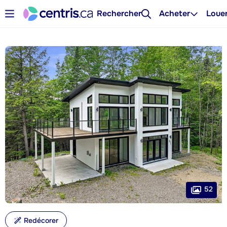
Rechercher
Acheter
Loue
52
Redécorer