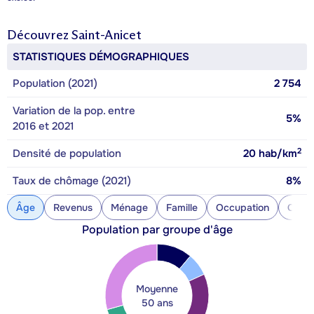
Découvrez
Saint-Anicet
STATISTIQUES DÉMOGRAPHIQUES
Population (2021)
2 754
Variation de la pop. entre
5%
2016 et 2021
2
Densité de population
20
hab/km
Taux de chômage (2021)
8%
Âge
Revenus
Ménage
Famille
Occupation
Const
Population par groupe d'âge
Moyenne
50 ans