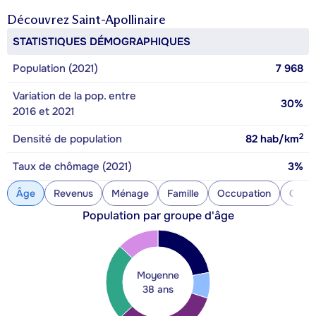
Découvrez
Saint-Apollinaire
STATISTIQUES DÉMOGRAPHIQUES
Population (2021)
7 968
Variation de la pop. entre
30%
2016 et 2021
2
Densité de population
82
hab/km
Taux de chômage (2021)
3%
Âge
Revenus
Ménage
Famille
Occupation
Const
Population par groupe d'âge
Moyenne
38 ans