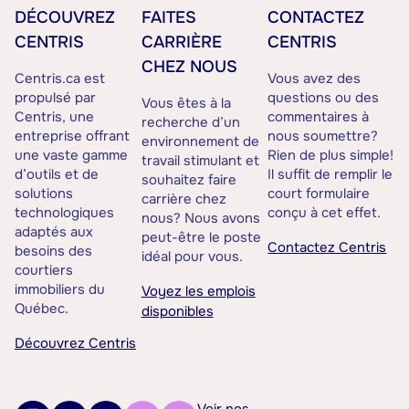
DÉCOUVREZ
FAITES
CONTACTEZ
CENTRIS
CARRIÈRE
CENTRIS
CHEZ NOUS
Centris.ca est
Vous avez des
propulsé par
questions ou des
Vous êtes à la
Centris, une
commentaires à
recherche d’un
entreprise offrant
nous soumettre?
environnement de
une vaste gamme
Rien de plus simple!
travail stimulant et
d’outils et de
Il suffit de remplir le
souhaitez faire
solutions
court formulaire
carrière chez
technologiques
conçu à cet effet.
nous? Nous avons
adaptés aux
peut-être le poste
Contactez Centris
besoins des
idéal pour vous.
courtiers
immobiliers du
Voyez les emplois
Québec.
disponibles
Découvrez Centris