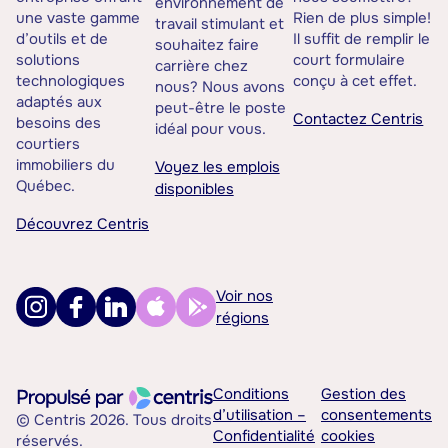
environnement de
une vaste gamme
Rien de plus simple!
travail stimulant et
d’outils et de
Il suffit de remplir le
souhaitez faire
solutions
court formulaire
carrière chez
technologiques
conçu à cet effet.
nous? Nous avons
adaptés aux
peut-être le poste
Contactez Centris
besoins des
idéal pour vous.
courtiers
immobiliers du
Voyez les emplois
Québec.
disponibles
Découvrez Centris
Voir nos
régions
Conditions
Gestion des
d’utilisation –
consentements
© Centris 2026. Tous droits
Confidentialité
cookies
réservés.