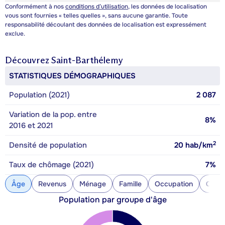
Conformément à nos
conditions d’utilisation
, les données de localisation
vous sont fournies « telles quelles », sans aucune garantie. Toute
responsabilité découlant des données de localisation est expressément
exclue.
Découvrez
Saint-Barthélemy
STATISTIQUES DÉMOGRAPHIQUES
Population (2021)
2 087
Variation de la pop. entre
8%
2016 et 2021
2
Densité de population
20
hab/km
Taux de chômage (2021)
7%
Âge
Revenus
Ménage
Famille
Occupation
Const
Population par groupe d'âge