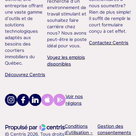
recherche d’un
entreprise offrant
nous soumettre?
environnement de
une vaste gamme
Rien de plus simple!
travail stimulant et
d’outils et de
Il suffit de remplir le
souhaitez faire
solutions
court formulaire
carrière chez
technologiques
conçu à cet effet.
nous? Nous avons
adaptés aux
peut-être le poste
Contactez Centris
besoins des
idéal pour vous.
courtiers
immobiliers du
Voyez les emplois
Québec.
disponibles
Découvrez Centris
Voir nos
régions
Conditions
Gestion des
d’utilisation –
consentements
© Centris 2026. Tous droits