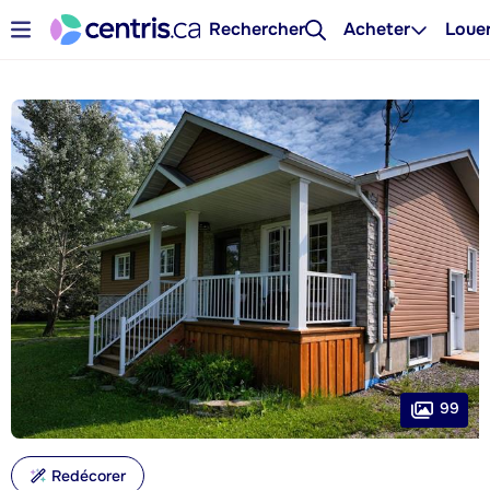
Rechercher
Acheter
Loue
99
Redécorer