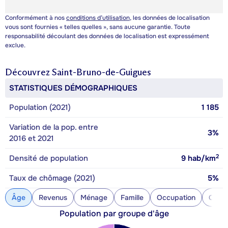
Conformément à nos
conditions d’utilisation
, les données de localisation
vous sont fournies « telles quelles », sans aucune garantie. Toute
responsabilité découlant des données de localisation est expressément
exclue.
Découvrez
Saint-Bruno-de-Guigues
STATISTIQUES DÉMOGRAPHIQUES
Population (2021)
1 185
Variation de la pop. entre
3%
2016 et 2021
2
Densité de population
9
hab/km
Taux de chômage (2021)
5%
Âge
Revenus
Ménage
Famille
Occupation
Const
Population par groupe d'âge