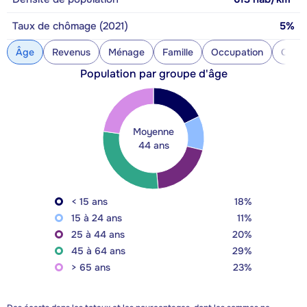
Taux de chômage (2021)
5%
Âge
Revenus
Ménage
Famille
Occupation
Const
Population par groupe d'âge
Moyenne
44 ans
< 15 ans
18%
15 à 24 ans
11%
25 à 44 ans
20%
45 à 64 ans
29%
> 65 ans
23%