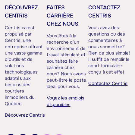
DÉCOUVREZ
FAITES
CONTACTEZ
CENTRIS
CARRIÈRE
CENTRIS
CHEZ NOUS
Centris.ca est
Vous avez des
propulsé par
questions ou des
Vous êtes à la
Centris, une
commentaires à
recherche d’un
entreprise offrant
nous soumettre?
environnement de
une vaste gamme
Rien de plus simple!
travail stimulant et
d’outils et de
Il suffit de remplir le
souhaitez faire
solutions
court formulaire
carrière chez
technologiques
conçu à cet effet.
nous? Nous avons
adaptés aux
peut-être le poste
Contactez Centris
besoins des
idéal pour vous.
courtiers
immobiliers du
Voyez les emplois
Québec.
disponibles
Découvrez Centris