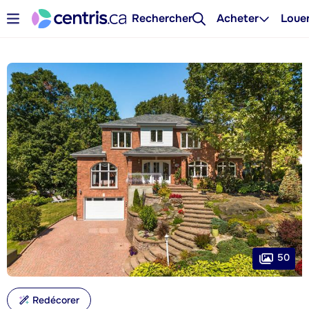
Rechercher
Acheter
Loue
50
Redécorer