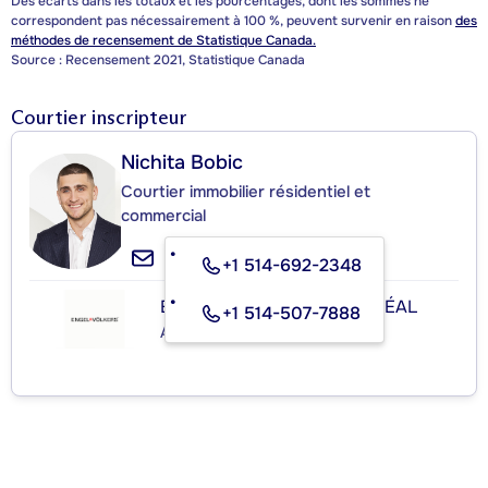
Des écarts dans les totaux et les pourcentages, dont les sommes ne
correspondent pas nécessairement à 100 %, peuvent survenir en raison
des
méthodes de recensement de Statistique Canada.
Source : Recensement 2021, Statistique Canada
Courtier inscripteur
Nichita Bobic
Courtier immobilier résidentiel et
commercial
+1 514-692-2348
ENGEL & VÖLKERS MONTRÉAL
+1 514-507-7888
Agence immobilière