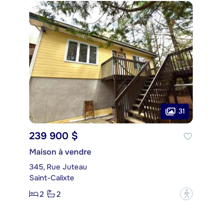
31
239 900 $
Maison à vendre
345, Rue Juteau
Saint-Calixte
2
2
?