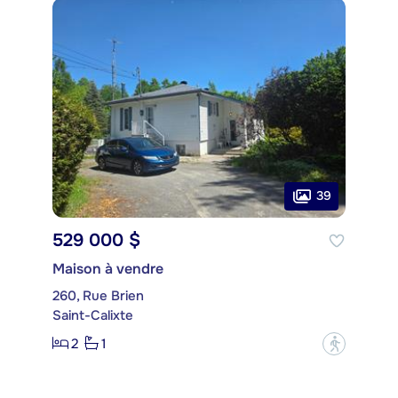
39
529 000 $
Maison à vendre
260, Rue Brien
Saint-Calixte
2
1
?