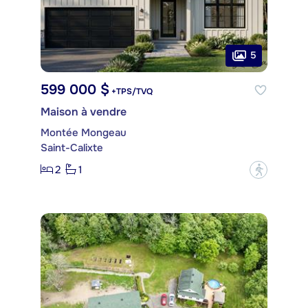
5
599 000 $
+TPS/TVQ
Maison à vendre
Montée Mongeau
Saint-Calixte
2
1
?