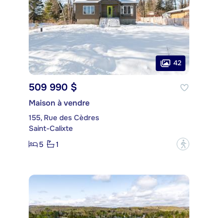
42
509 990 $
Maison à vendre
155, Rue des Cèdres
Saint-Calixte
5
1
?