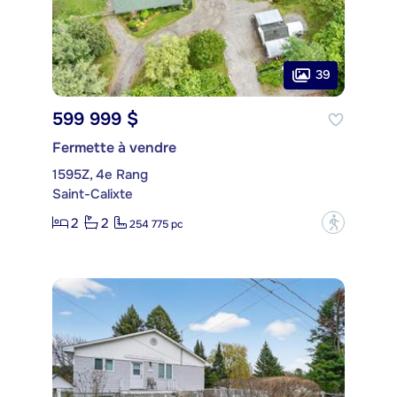
39
599 999 $
Fermette à vendre
1595Z, 4e Rang
Saint-Calixte
2
2
?
254 775 pc