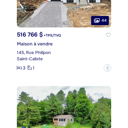
44
516 766 $
+TPS/TVQ
Maison à vendre
145, Rue Philipon
Saint-Calixte
3
1
?