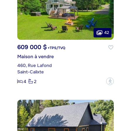
42
609 000 $
+TPS/TVQ
Maison à vendre
460, Rue Lafond
Saint-Calixte
4
2
?