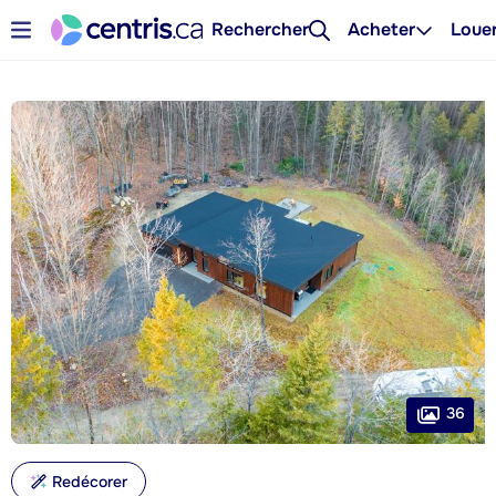
Rechercher
Acheter
Loue
36
Redécorer