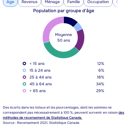
Âge
Revenus
Ménage
Famille
Occupation
Const
Population par groupe d'âge
Moyenne
50 ans
< 15 ans
12%
15 à 24 ans
6%
25 à 44 ans
18%
45 à 64 ans
34%
> 65 ans
29%
Des écarts dans les totaux et les pourcentages, dont les sommes ne
correspondent pas nécessairement à 100 %, peuvent survenir en raison
des
méthodes de recensement de Statistique Canada.
Source : Recensement 2021, Statistique Canada