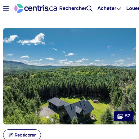
Rechercher
Acheter
Loue
52
Redécorer