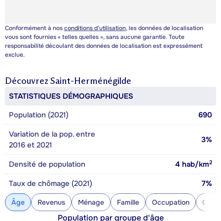
Conformément à nos
conditions d’utilisation
, les données de localisation
vous sont fournies « telles quelles », sans aucune garantie. Toute
responsabilité découlant des données de localisation est expressément
exclue.
Découvrez
Saint-Herménégilde
STATISTIQUES DÉMOGRAPHIQUES
Population (2021)
690
Variation de la pop. entre
3%
2016 et 2021
2
Densité de population
4
hab/km
Taux de chômage (2021)
7%
Âge
Revenus
Ménage
Famille
Occupation
Const
Population par groupe d'âge