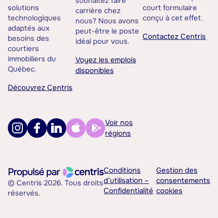
souhaitez faire
solutions
court formulaire
carrière chez
technologiques
conçu à cet effet.
nous? Nous avons
adaptés aux
peut-être le poste
Contactez Centris
besoins des
idéal pour vous.
courtiers
immobiliers du
Voyez les emplois
Québec.
disponibles
Découvrez Centris
Voir nos
régions
Conditions
Gestion des
d’utilisation –
consentements
© Centris 2026. Tous droits
Confidentialité
cookies
réservés.