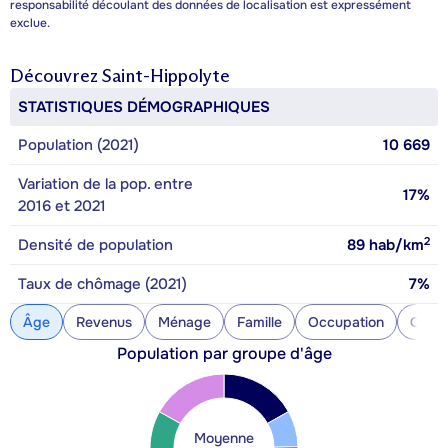
responsabilité découlant des données de localisation est expressément
exclue.
Découvrez
Saint-Hippolyte
STATISTIQUES DÉMOGRAPHIQUES
Population (2021)
10 669
Variation de la pop. entre
17%
2016 et 2021
2
Densité de population
89
hab/km
Taux de chômage (2021)
7%
Âge
Revenus
Ménage
Famille
Occupation
Const
Population par groupe d'âge
Moyenne