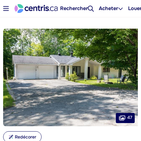
Rechercher
Acheter
Loue
47
Redécorer