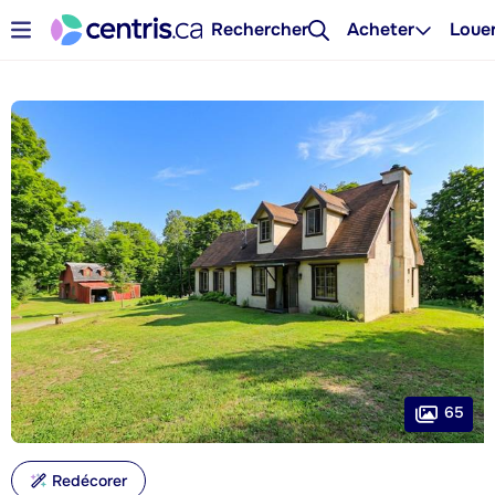
Rechercher
Acheter
Loue
65
Redécorer