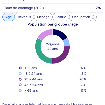
Taux de chômage (2021)
7%
Âge
Revenus
Ménage
Famille
Occupation
Const
Population par groupe d'âge
Moyenne
42 ans
< 15 ans
17%
15 à 24 ans
8%
25 à 44 ans
26%
45 à 64 ans
33%
> 65 ans
17%
Des écarts dans les totaux et les pourcentages, dont les sommes ne