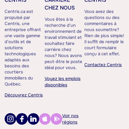
CENTRIS
CARRIÈRE
CENTRIS
CHEZ NOUS
Centris.ca est
Vous avez des
propulsé par
questions ou des
Vous êtes à la
Centris, une
commentaires à
recherche d’un
entreprise offrant
nous soumettre?
environnement de
une vaste gamme
Rien de plus simple!
travail stimulant et
d’outils et de
Il suffit de remplir le
souhaitez faire
solutions
court formulaire
carrière chez
technologiques
conçu à cet effet.
nous? Nous avons
adaptés aux
peut-être le poste
Contactez Centris
besoins des
idéal pour vous.
courtiers
immobiliers du
Voyez les emplois
Québec.
disponibles
Découvrez Centris
Voir nos
régions