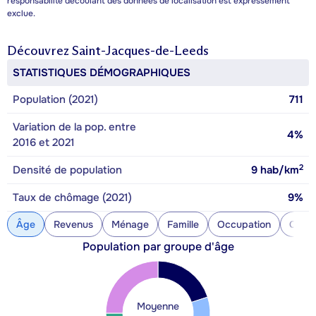
responsabilité découlant des données de localisation est expressément
exclue.
Découvrez
Saint-Jacques-de-Leeds
STATISTIQUES DÉMOGRAPHIQUES
Population (2021)
711
Variation de la pop. entre
4%
2016 et 2021
2
Densité de population
9
hab/km
Taux de chômage (2021)
9%
Âge
Revenus
Ménage
Famille
Occupation
Const
Population par groupe d'âge
Moyenne