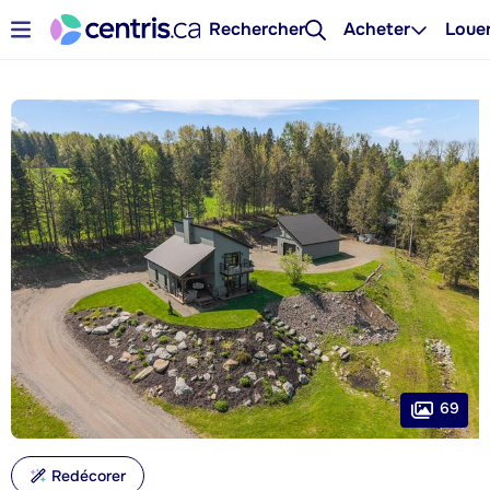
Rechercher
Acheter
Loue
69
Redécorer