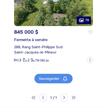
79
845 000 $
Fermette à vendre
288, Rang Saint-Philippe Sud
Saint-Jacques-le-Mineur
3
2
?
719 082 pc
Sauvegarder
1 / 1