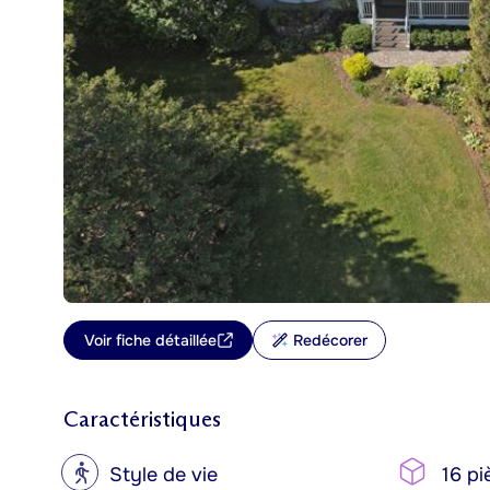
Voir fiche détaillée
Redécorer
Caractéristiques
?
Style de vie
16 pi