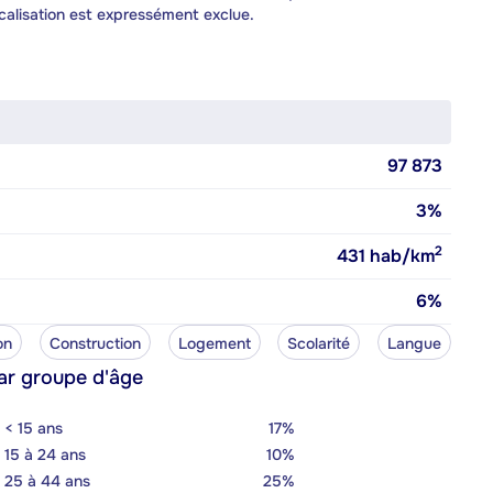
calisation est expressément exclue.
97 873
3%
2
431
hab/km
6%
on
Construction
Logement
Scolarité
Langue
ar groupe d'âge
< 15 ans
17%
15 à 24 ans
10%
25 à 44 ans
25%