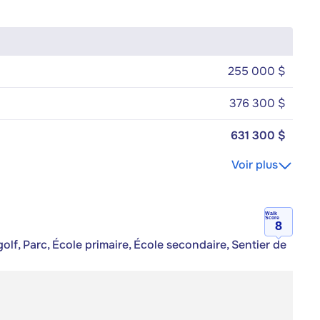
255 000 $
376 300 $
631 300 $
Voir plus
Walk
Score
8
olf, Parc, École primaire, École secondaire, Sentier de