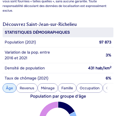
vous sont fournies « telles quelles », sans aucune garantie. Toute
responsabilité découlant des données de localisation est expressément
exclue.
Découvrez
Saint-Jean-sur-Richelieu
STATISTIQUES DÉMOGRAPHIQUES
Population (2021)
97 873
Variation de la pop. entre
3%
2016 et 2021
2
Densité de population
431
hab/km
Taux de chômage (2021)
6%
Âge
Revenus
Ménage
Famille
Occupation
Const
Population par groupe d'âge