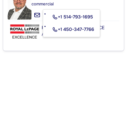
commercial
+1 514-793-1695
ROYAL LEPAGE EXCELLENCE
+1 450-347-7766
Agence immobilière