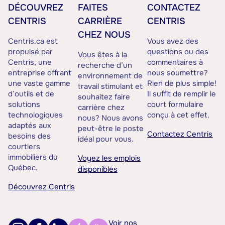
DÉCOUVREZ
FAITES
CONTACTEZ
CENTRIS
CARRIÈRE
CENTRIS
CHEZ NOUS
Centris.ca est
Vous avez des
propulsé par
questions ou des
Vous êtes à la
Centris, une
commentaires à
recherche d’un
entreprise offrant
nous soumettre?
environnement de
une vaste gamme
Rien de plus simple!
travail stimulant et
d’outils et de
Il suffit de remplir le
souhaitez faire
solutions
court formulaire
carrière chez
technologiques
conçu à cet effet.
nous? Nous avons
adaptés aux
peut-être le poste
Contactez Centris
besoins des
idéal pour vous.
courtiers
immobiliers du
Voyez les emplois
Québec.
disponibles
Découvrez Centris
Voir nos