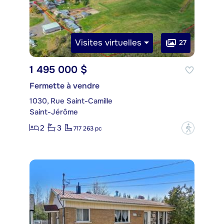
Visites virtuelles
27
1 495 000 $
Fermette à vendre
1030, Rue Saint-Camille
Saint-Jérôme
2
3
?
717 263 pc