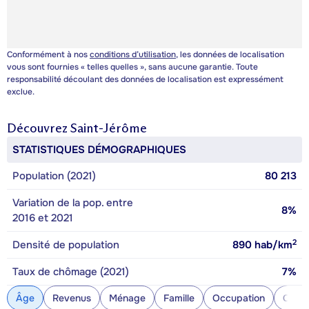
Conformément à nos
conditions d’utilisation
, les données de localisation
vous sont fournies « telles quelles », sans aucune garantie. Toute
responsabilité découlant des données de localisation est expressément
exclue.
Découvrez
Saint-Jérôme
STATISTIQUES DÉMOGRAPHIQUES
Population (2021)
80 213
Variation de la pop. entre
8%
2016 et 2021
2
Densité de population
890
hab/km
Taux de chômage (2021)
7%
Âge
Revenus
Ménage
Famille
Occupation
Const