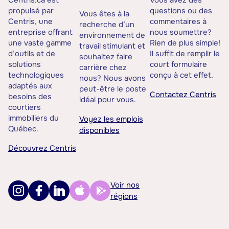
Centris.ca est
Vous avez des
propulsé par
questions ou des
Vous êtes à la
Centris, une
commentaires à
recherche d’un
entreprise offrant
nous soumettre?
environnement de
une vaste gamme
Rien de plus simple!
travail stimulant et
d’outils et de
Il suffit de remplir le
souhaitez faire
solutions
court formulaire
carrière chez
technologiques
conçu à cet effet.
nous? Nous avons
adaptés aux
peut-être le poste
Contactez Centris
besoins des
idéal pour vous.
courtiers
immobiliers du
Voyez les emplois
Québec.
disponibles
Découvrez Centris
Voir nos
régions