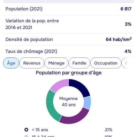
Population (2021)
6 817
Variation de la pop. entre
3%
2016 et 2021
2
Densité de population
64
hab/km
Taux de chômage (2021)
4%
Âge
Revenus
Ménage
Famille
Occupation
Const
Population par groupe d'âge
Moyenne
40 ans
< 15 ans
21%