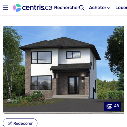
Rechercher
Acheter
Loue
48
Redécorer