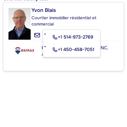
Yvon Blais
Courtier immobilier résidentiel et
commercial
+1 514-973-2769
RE/MAX ROYAL (JORDAN) INC.
+1 450-458-7051
Agence immobilière