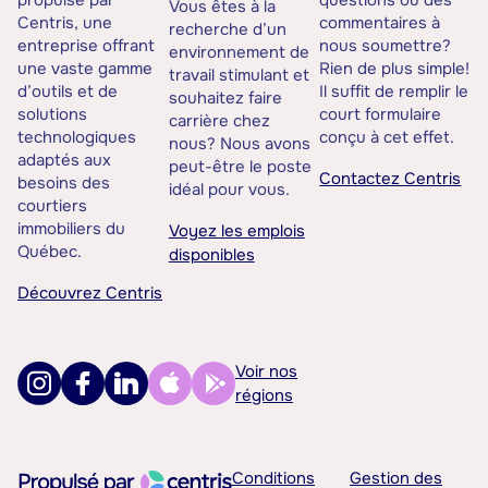
propulsé par
questions ou des
Vous êtes à la
Centris, une
commentaires à
recherche d’un
entreprise offrant
nous soumettre?
environnement de
une vaste gamme
Rien de plus simple!
travail stimulant et
d’outils et de
Il suffit de remplir le
souhaitez faire
solutions
court formulaire
carrière chez
technologiques
conçu à cet effet.
nous? Nous avons
adaptés aux
peut-être le poste
Contactez Centris
besoins des
idéal pour vous.
courtiers
immobiliers du
Voyez les emplois
Québec.
disponibles
Découvrez Centris
Voir nos
régions
Conditions
Gestion des