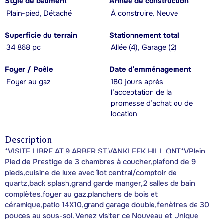
Style de bâtiment
Année de construction
Plain-pied, Détaché
À construire, Neuve
Superficie du terrain
Stationnement total
34 868 pc
Allée (4), Garage (2)
Foyer / Poêle
Date d’emménagement
Foyer au gaz
180 jours après
l’acceptation de la
promesse d’achat ou de
location
Description
*VISITE LIBRE AT 9 ARBER ST.VANKLEEK HILL ONT*VPlein
Pied de Prestige de 3 chambres à coucher,plafond de 9
pieds,cuisine de luxe avec îlot central/comptoir de
quartz,back splash,grand garde manger,2 salles de bain
complètes,foyer au gaz,planchers de bois et
céramique,patio 14X10,grand garage double,fenètres de 30
pouces au sous-sol. Venez visiter ce Nouveau et Unique