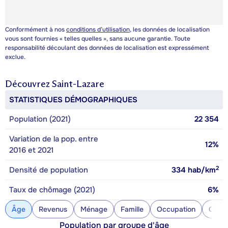
Conformément à nos
conditions d’utilisation
, les données de localisation
vous sont fournies « telles quelles », sans aucune garantie. Toute
responsabilité découlant des données de localisation est expressément
exclue.
Découvrez
Saint-Lazare
STATISTIQUES DÉMOGRAPHIQUES
Population (2021)
22 354
Variation de la pop. entre
12%
2016 et 2021
2
Densité de population
334
hab/km
Taux de chômage (2021)
6%
Âge
Revenus
Ménage
Famille
Occupation
Const
Population par groupe d'âge