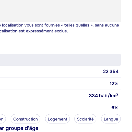
 localisation vous sont fournies « telles quelles », sans aucune
calisation est expressément exclue.
22 354
12%
2
334
hab/km
6%
on
Construction
Logement
Scolarité
Langue
ar groupe d'âge