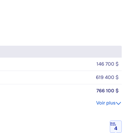
146 700 $
619 400 $
766 100 $
Voir plus
Walk
Score
4